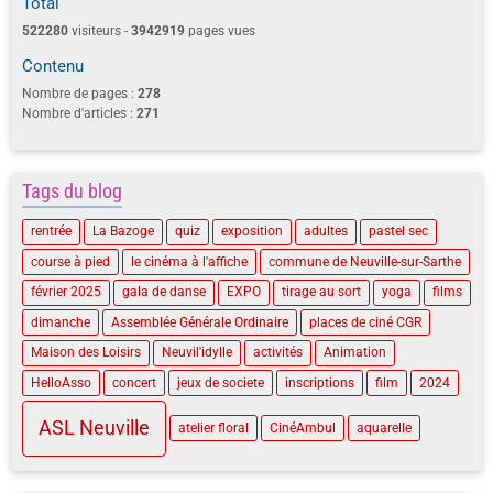
Total
522280
visiteurs -
3942919
pages vues
Contenu
Nombre de pages :
278
Nombre d'articles :
271
Tags du blog
rentrée
La Bazoge
quiz
exposition
adultes
pastel sec
course à pied
le cinéma à l'affiche
commune de Neuville-sur-Sarthe
février 2025
gala de danse
EXPO
tirage au sort
yoga
films
dimanche
Assemblée Générale Ordinaire
places de ciné CGR
Maison des Loisirs
Neuvil'idylle
activités
Animation
HelloAsso
concert
jeux de societe
inscriptions
film
2024
ASL Neuville
atelier floral
CinéAmbul
aquarelle