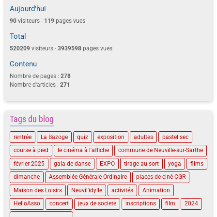
Aujourd'hui
90
visiteurs -
119
pages vues
Total
520209
visiteurs -
3939598
pages vues
Contenu
Nombre de pages :
278
Nombre d'articles :
271
Tags du blog
rentrée
La Bazoge
quiz
exposition
adultes
pastel sec
course à pied
le cinéma à l'affiche
commune de Neuville-sur-Sarthe
février 2025
gala de danse
EXPO
tirage au sort
yoga
films
dimanche
Assemblée Générale Ordinaire
places de ciné CGR
Maison des Loisirs
Neuvil'idylle
activités
Animation
HelloAsso
concert
jeux de societe
inscriptions
film
2024