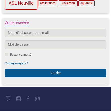
ASL Neuville
atelier floral
CinéAmbul
aquarelle
Zone réservée
Rester connecté
Mot de passe perdu ?
Valider