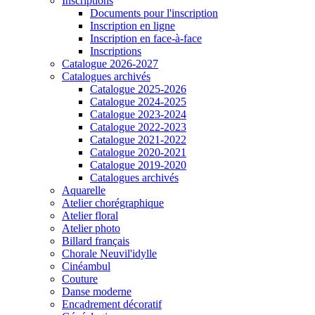
Inscriptions
Documents pour l'inscription
Inscription en ligne
Inscription en face-à-face
Inscriptions
Catalogue 2026-2027
Catalogues archivés
Catalogue 2025-2026
Catalogue 2024-2025
Catalogue 2023-2024
Catalogue 2022-2023
Catalogue 2021-2022
Catalogue 2020-2021
Catalogue 2019-2020
Catalogues archivés
Aquarelle
Atelier chorégraphique
Atelier floral
Atelier photo
Billard français
Chorale Neuvil'idylle
Cinéambul
Couture
Danse moderne
Encadrement décoratif