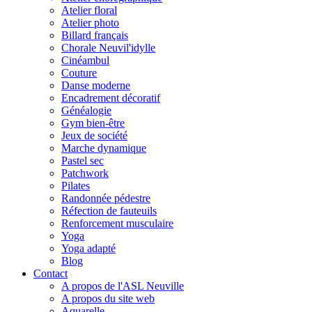
Atelier floral
Atelier photo
Billard français
Chorale Neuvil'idylle
Cinéambul
Couture
Danse moderne
Encadrement décoratif
Généalogie
Gym bien-être
Jeux de société
Marche dynamique
Pastel sec
Patchwork
Pilates
Randonnée pédestre
Réfection de fauteuils
Renforcement musculaire
Yoga
Yoga adapté
Blog
Contact
A propos de l'ASL Neuville
A propos du site web
Aquarelle