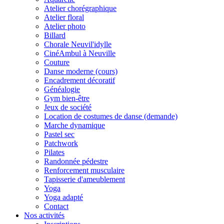
Atelier chorégraphique
Atelier floral
Atelier photo
Billard
Chorale Neuvil'idylle
CinéAmbul à Neuville
Couture
Danse moderne (cours)
Encadrement décoratif
Généalogie
Gym bien-être
Jeux de société
Location de costumes de danse (demande)
Marche dynamique
Pastel sec
Patchwork
Pilates
Randonnée pédestre
Renforcement musculaire
Tapisserie d'ameublement
Yoga
Yoga adapté
Contact
Nos activités