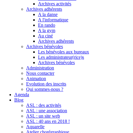
Archives activités
Archives adhérents
A la danse
A l'informatique
En rando
A la gym
Au ciné
Archives adhérents
Archives bénévoles
Les bénévoles aux bureaux
Les administrateur(rice)s
Archives bénévoles
Administration
Nous contacter
Animation
Evolution des inscrits
Qui sommes-nous ?
Agenda
Blog
ASL : des activités
ASL : une association
ASL : un site web
ASL : 40 ans en 2018 !
Aquarelle
Atelier chorégraphique