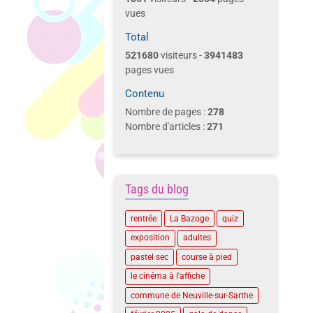
vues
Total
521680
visiteurs -
3941483
pages vues
Contenu
Nombre de pages :
278
Nombre d'articles :
271
Tags du blog
rentrée
La Bazoge
quiz
exposition
adultes
pastel sec
course à pied
le cinéma à l'affiche
commune de Neuville-sur-Sarthe