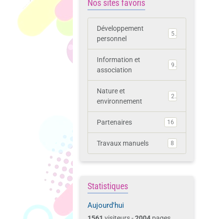
Nos sites favoris
Développement
5
personnel
Information et
9
association
Nature et
2
environnement
Partenaires
16
Travaux manuels
8
Statistiques
Aujourd'hui
1561
visiteurs -
2004
pages