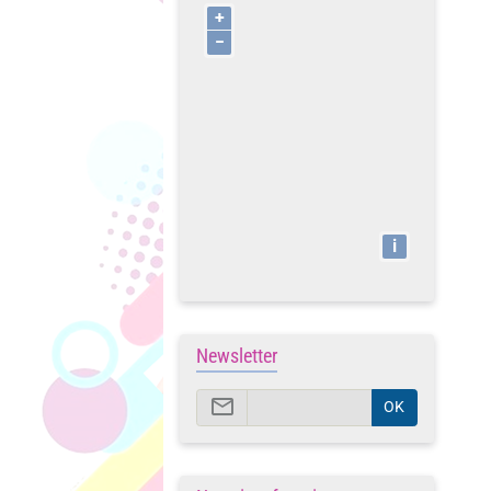
+
−
i
Newsletter
OK