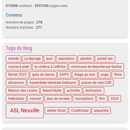
519206
visiteurs -
3937340
pages vues
Contenu
Nombre de pages :
278
Nombre d'articles :
271
Tags du blog
rentrée
La Bazoge
quiz
exposition
adultes
pastel sec
course à pied
le cinéma à l'affiche
commune de Neuville-sur-Sarthe
février 2025
gala de danse
EXPO
tirage au sort
yoga
films
dimanche
Assemblée Générale Ordinaire
places de ciné CGR
Maison des Loisirs
Neuvil'idylle
activités
Animation
HelloAsso
concert
jeux de societe
inscriptions
film
2024
ASL Neuville
atelier floral
CinéAmbul
aquarelle