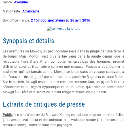
Genre :
Aventure
Nationalité :
Américaine
Box Office France:
2 157 000 spectateurs au 26 avril 2016
Synopsis et détails
Les aventures de Mowgli, un petit homme élevé dans la jungle par une famille
de loups. Mais Mowgli n’est plus le bienvenu dans la jungle depuis que le
redoutable tigre Shere Khan, qui porte les cicatrices des hommes, promet
d’éliminer celui qu’il considère comme une menace. Poussé à abandonner le
seul foyer qu’il ait jamais connu, Mowgli se lance dans un voyage captivant, à
la découverte de soi, guidé par son mentor la panthère Bagheera et l’ours Baloo.
Sur le chemin, Mowgli rencontre des créatures comme Kaa, un pyton à la voix
séduisante et au regard hypnotique et le Roi Louie, qui tente de contraindre
Mowgli à lui révéler le secret de la fleur rouge et insaisissable : le feu.
Extraits de critiques de presse
Public
: Le chef-d'oeuvre de Rudyard Kipling est adapté en prises de vue réelles
(...) avec un seul acteur et des animaux plus vrais que nature (...). L'occasion de
retrouver Mowgli dans de sublimes paysages.