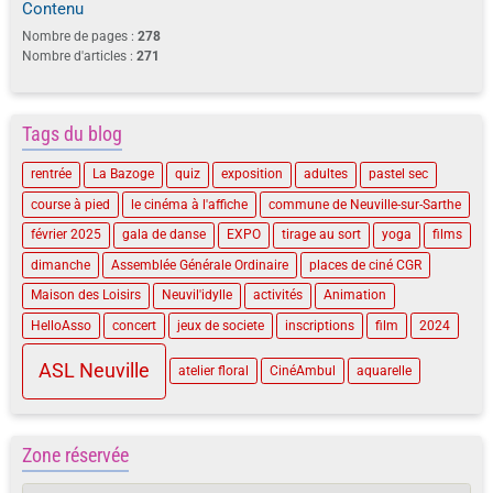
Contenu
Nombre de pages :
278
Nombre d'articles :
271
Tags du blog
rentrée
La Bazoge
quiz
exposition
adultes
pastel sec
course à pied
le cinéma à l'affiche
commune de Neuville-sur-Sarthe
février 2025
gala de danse
EXPO
tirage au sort
yoga
films
dimanche
Assemblée Générale Ordinaire
places de ciné CGR
Maison des Loisirs
Neuvil'idylle
activités
Animation
HelloAsso
concert
jeux de societe
inscriptions
film
2024
ASL Neuville
atelier floral
CinéAmbul
aquarelle
Zone réservée