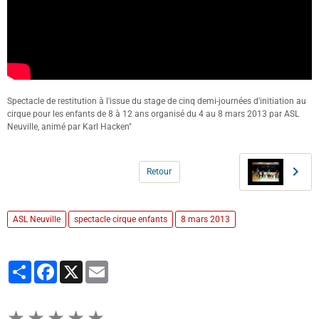
Spectacle de restitution à l'issue du stage de cinq demi-journées d'initiation au
cirque pour les enfants de 8 à 12 ans organisé du 4 au 8 mars 2013 par ASL
Neuville, animé par Karl Hacken"
Retour
ASL Neuville
spectacle cirque enfants
8 mars 2013
Partager
Facebook
X
Email
★
★
★
★
★