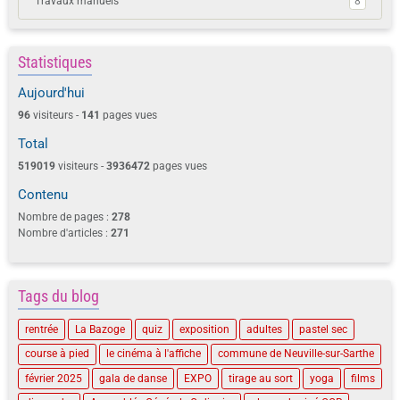
Travaux manuels
8
Statistiques
Aujourd'hui
96
visiteurs -
141
pages vues
Total
519019
visiteurs -
3936472
pages vues
Contenu
Nombre de pages :
278
Nombre d'articles :
271
Tags du blog
rentrée
La Bazoge
quiz
exposition
adultes
pastel sec
course à pied
le cinéma à l'affiche
commune de Neuville-sur-Sarthe
février 2025
gala de danse
EXPO
tirage au sort
yoga
films