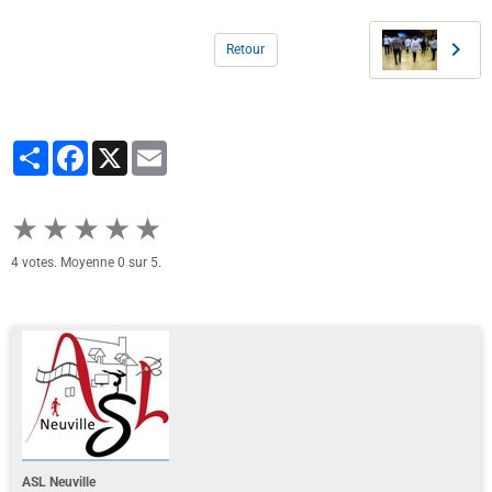
Retour
Partager
Facebook
X
Email
★
★
★
★
★
4
votes. Moyenne
0
sur 5.
ASL Neuville