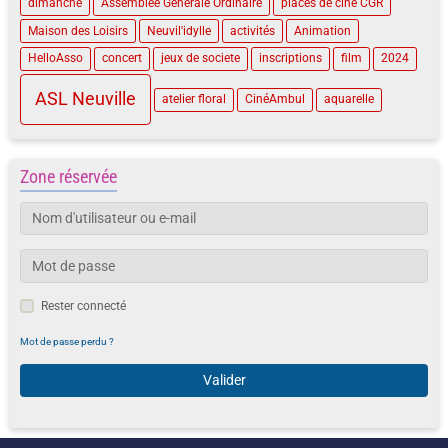
dimanche
Assemblée Générale Ordinaire
places de ciné CGR
Maison des Loisirs
Neuvil'idylle
activités
Animation
HelloAsso
concert
jeux de societe
inscriptions
film
2024
ASL Neuville
atelier floral
CinéAmbul
aquarelle
Zone réservée
Rester connecté
Mot de passe perdu ?
Valider