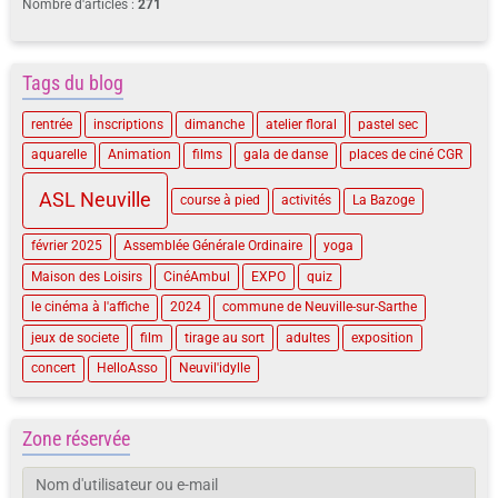
Nombre d'articles :
271
Tags du blog
rentrée
inscriptions
dimanche
atelier floral
pastel sec
aquarelle
Animation
films
gala de danse
places de ciné CGR
ASL Neuville
course à pied
activités
La Bazoge
février 2025
Assemblée Générale Ordinaire
yoga
Maison des Loisirs
CinéAmbul
EXPO
quiz
le cinéma à l'affiche
2024
commune de Neuville-sur-Sarthe
jeux de societe
film
tirage au sort
adultes
exposition
concert
HelloAsso
Neuvil'idylle
Zone réservée