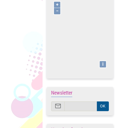
+
−
i
Newsletter
OK