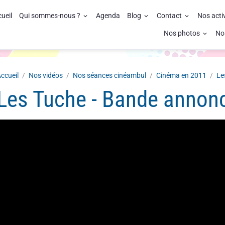
ueil
Qui sommes-nous ?
Agenda
Blog
Contact
Nos acti
Nos photos
No
ccueil
Nos vidéos
Nos séances cinéambul
Cinéma en 2011
Le
Les Tuche - Bande annon