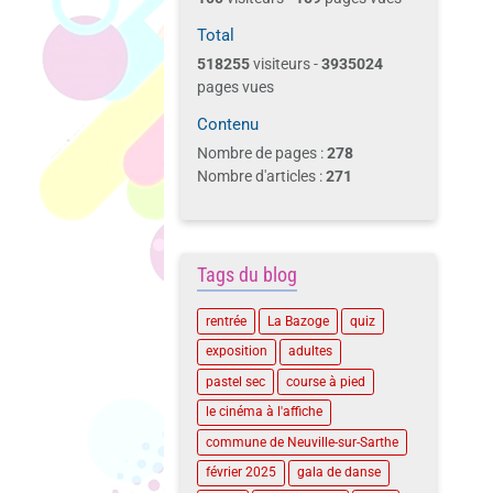
Total
518255
visiteurs -
3935024
pages vues
Contenu
Nombre de pages :
278
Nombre d'articles :
271
Tags du blog
rentrée
La Bazoge
quiz
exposition
adultes
pastel sec
course à pied
le cinéma à l'affiche
commune de Neuville-sur-Sarthe
février 2025
gala de danse