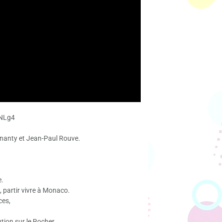
zNLg4
e nanty et Jean-Paul Rouve.
e.
, partir vivre à Monaco.
ces,
tion sur le Rocher.