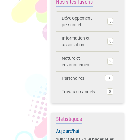
Nos sites favoris
Développement
5
personnel
Information et
9
association
Nature et
2
environnement
Partenaires
16
Travaux manuels
8
Statistiques
Aujourd'hui
100
visiteurs -
159
pages vues