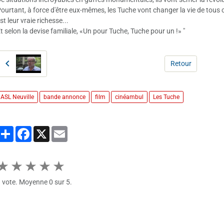
ourtant, à force d'être eux-mêmes, les Tuche vont changer la vie de tous ce
st leur vraie richesse...
t selon la devise familiale, «Un pour Tuche, Tuche pour un !» "
Retour
ASL Neuville
bande annonce
film
cinéambul
Les Tuche
Partager
Facebook
X
Email
★
★
★
★
★
1
vote. Moyenne
0
sur 5.