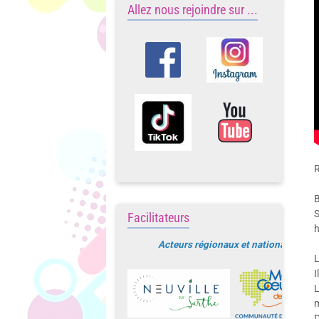
Allez nous rejoindre sur ...
R
B
S
Facilitateurs
h
Acteurs régionaux et nationaux
L
I
L
m
D