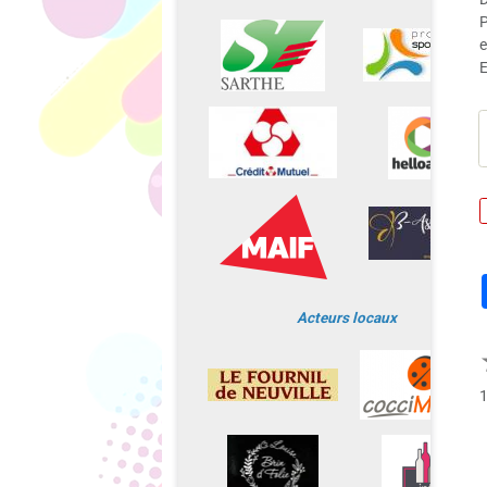
P
e
E
Acteurs locaux