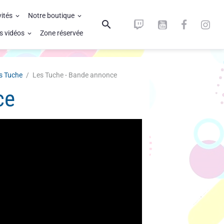
vités
Notre boutique
s vidéos
Zone réservée
s Tuche
Les Tuche - Bande annonce
ce