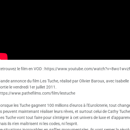
etrouvez le film en VOD : https://www.youtube.com/watch?v=8wo1wv
ande annonce du film Les Tuche, réalisé par Olivier Baroux, avec Isabell
ortie le vendredi 1er juillet 2011.
ttps://www.pathefilms.com/film/lestuche
orsque les Tuche gagnent 100 millions d'euros à l'Euroloterie, tout chang
ls peuvent maintenant réaliser leurs rêves, et surtout celui de Cathy Tuche
es Tuche vont tout faire pour s'intégrer à cet univers de luxe et d'apparen
ais ils n'en maîtrisent ni les codes, ni l'esprit.
e situations incroyables en gaffes monumentales, ils vont semer la révolu