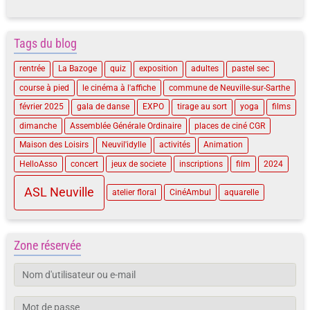
Tags du blog
rentrée
La Bazoge
quiz
exposition
adultes
pastel sec
course à pied
le cinéma à l'affiche
commune de Neuville-sur-Sarthe
février 2025
gala de danse
EXPO
tirage au sort
yoga
films
dimanche
Assemblée Générale Ordinaire
places de ciné CGR
Maison des Loisirs
Neuvil'idylle
activités
Animation
HelloAsso
concert
jeux de societe
inscriptions
film
2024
ASL Neuville
atelier floral
CinéAmbul
aquarelle
Zone réservée