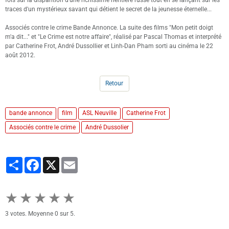
traces d'un mystérieux savant qui détient le secret de la jeunesse éternelle...
Associés contre le crime Bande Annonce. La suite des films "Mon petit doigt
m'a dit..." et "Le Crime est notre affaire", réalisé par Pascal Thomas et interprété
par Catherine Frot, André Dussollier et Linh-Dan Pham sorti au cinéma le 22
août 2012.
Retour
bande annonce
film
ASL Neuville
Catherine Frot
Associés contre le crime
André Dussolier
Partager
Facebook
X
Email
★
★
★
★
★
3
votes. Moyenne
0
sur 5.