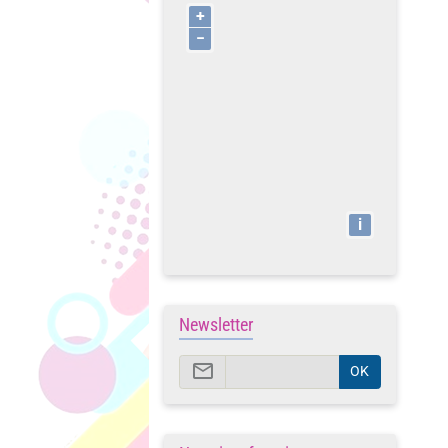
+
−
i
Newsletter
OK