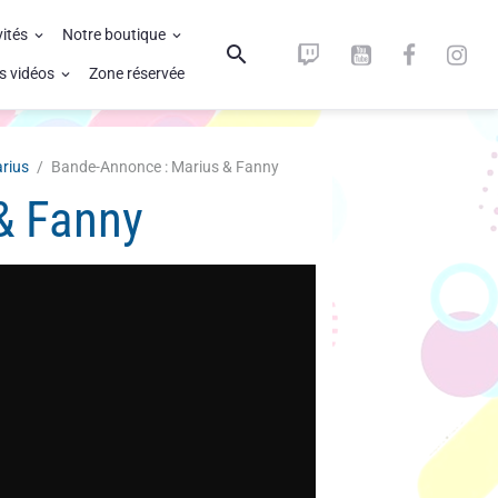
vités
Notre boutique
s vidéos
Zone réservée
rius
Bande-Annonce : Marius & Fanny
& Fanny