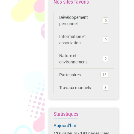
Nos sites favoris
Développement
5
personnel
Information et
9
association
Nature et
2
environnement
Partenaires
16
Travaux manuels
8
Statistiques
Aujourd'hui
128
visiteurs -
197
pages vues