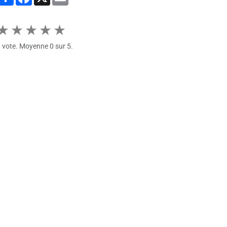
★
★
★
★
★
1
vote. Moyenne
0
sur 5.