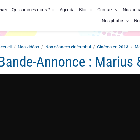
ueil
Qui sommes-nous ?
Agenda
Blog
Contact
Nos acti
Nos photos
No
ccueil
Nos vidéos
Nos séances cinéambul
Cinéma en 2013
Ma
Bande-Annonce : Marius 