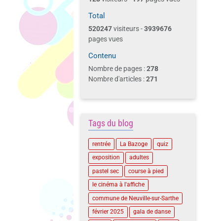
Total
520247
visiteurs -
3939676
pages vues
Contenu
Nombre de pages :
278
Nombre d'articles :
271
Tags du blog
rentrée
La Bazoge
quiz
exposition
adultes
pastel sec
course à pied
le cinéma à l'affiche
commune de Neuville-sur-Sarthe
février 2025
gala de danse