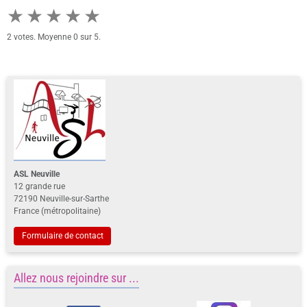
★
★
★
★
★
2
votes. Moyenne
0
sur 5.
ASL Neuville
12 grande rue
72190 Neuville-sur-Sarthe
France (métropolitaine)
Formulaire de contact
Allez nous rejoindre sur ...