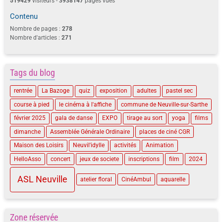
519429
visiteurs -
3938147
pages vues
Contenu
Nombre de pages :
278
Nombre d'articles :
271
Tags du blog
rentrée
La Bazoge
quiz
exposition
adultes
pastel sec
course à pied
le cinéma à l'affiche
commune de Neuville-sur-Sarthe
février 2025
gala de danse
EXPO
tirage au sort
yoga
films
dimanche
Assemblée Générale Ordinaire
places de ciné CGR
Maison des Loisirs
Neuvil'idylle
activités
Animation
HelloAsso
concert
jeux de societe
inscriptions
film
2024
ASL Neuville
atelier floral
CinéAmbul
aquarelle
Zone réservée