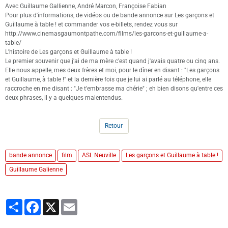
Avec Guillaume Gallienne, André Marcon, Françoise Fabian
Pour plus d'informations, de vidéos ou de bande annonce sur Les garçons et
Guillaume à table ! et commander vos e-billets, rendez vous sur
http://www.cinemasgaumontpathe.com/films/les-garcons-et-guillaume-a-
table/
L'histoire de Les garçons et Guillaume à table !
Le premier souvenir que j'ai de ma mère c'est quand j'avais quatre ou cinq ans.
Elle nous appelle, mes deux frères et moi, pour le dîner en disant : "Les garçons
et Guillaume, à table !" et la dernière fois que je lui ai parlé au téléphone, elle
raccroche en me disant : "Je t'embrasse ma chérie" ; eh bien disons qu'entre ces
deux phrases, il y a quelques malentendus.
Retour
bande annonce
film
ASL Neuville
Les garçons et Guillaume à table !
Guillaume Galienne
Partager
Facebook
X
Email