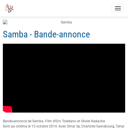
Samba - Bande-annonce
Bande-annonce de Samba. Film d'Eric Toledano et Olivier Nakache.
Sorti au cinéma le 15 octobre 2014. Avec Omar Sy, Charlotte Gainsbourg, Tahar