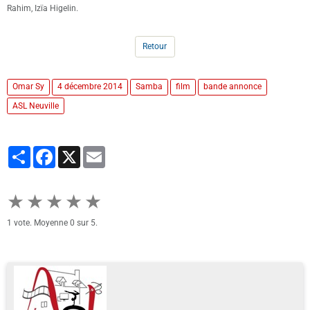
Rahim, Izïa Higelin.
Retour
Omar Sy
4 décembre 2014
Samba
film
bande annonce
ASL Neuville
Partager
Facebook
X
Email
★
★
★
★
★
1
vote. Moyenne
0
sur 5.