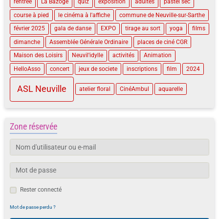
rentrée
La Bazoge
quiz
exposition
adultes
pastel sec
course à pied
le cinéma à l'affiche
commune de Neuville-sur-Sarthe
février 2025
gala de danse
EXPO
tirage au sort
yoga
films
dimanche
Assemblée Générale Ordinaire
places de ciné CGR
Maison des Loisirs
Neuvil'idylle
activités
Animation
HelloAsso
concert
jeux de societe
inscriptions
film
2024
ASL Neuville
atelier floral
CinéAmbul
aquarelle
Zone réservée
Rester connecté
Mot de passe perdu ?