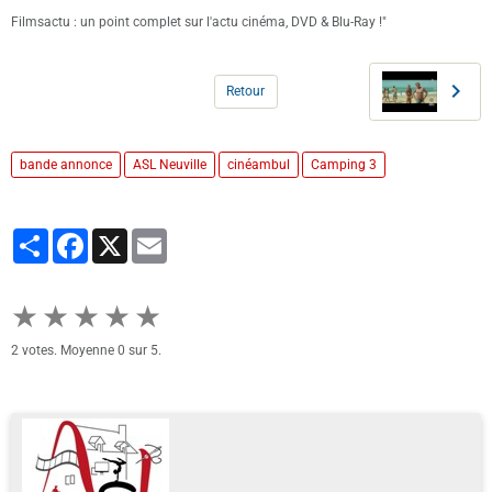
Filmsactu : un point complet sur l'actu cinéma, DVD & Blu-Ray !"
Retour
bande annonce
ASL Neuville
cinéambul
Camping 3
Partager
Facebook
X
Email
★
★
★
★
★
2
votes. Moyenne
0
sur 5.