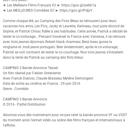
★ Les Meilleurs Films Français ICI ► https://goo.gl/pe6b1q
★ Les MEILLEURES Comédies ICI ► https://goo.gl/iPdjyY
Comme chaque été, au Camping des Flots Bleus se retrouvent pour leurs
vacances nos amis, Les Pics, Jacky et Laurette, Gatineau, tout juste divorcé de
Sophie, et Patrick Chirac fidèle à ses habitudes. Cette année, Patrick a décidé de
tester le co-voiturage… Pensant traverser la France avec Vanessa, il se retrouve
avec trois jeunes dijonnais Robert black charmeur, Benji beau gosse la
vingtaine et José jeune portugais. Bien évidemment, après le co-voiturage,
Patrick se voit contraint de tester le co-couchage. Nos trois jeunes s’installent
dans la tente de Patrick au camping des flots bleus.
CAMPING 3 Bande Annonce Teaser
Un film réalisé par Fabien Onteniente
Avec Franck Dubosc, Claude Brasseur, Mylène Demongeot
Date de sortie au cinéma en France : 29 juin 2016
Genre : Comédie
CAMPING 3 Bande Annonce
© 2016 - Pathé Distribution
Abonnez-vous dès maintenant pour ne pas rater la bande annonce VF ou VOST
du moment ainsi l'extrait vidéo ou scène des films français et internationaux à
l'affiche.