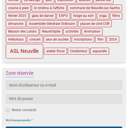
rentrée
La Bazoge
quiz
exposition
adultes
pastel sec
course à pied
le cinéma à l'affiche
commune de Neuville-sur-Sarthe
février 2025
gala de danse
EXPO
tirage au sort
yoga
films
dimanche
Assemblée Générale Ordinaire
places de ciné CGR
Maison des Loisirs
Neuvil'idylle
activités
Animation
HelloAsso
concert
jeux de societe
inscriptions
film
2024
ASL Neuville
atelier floral
CinéAmbul
aquarelle
Zone réservée
Rester connecté
Mot de passe perdu ?