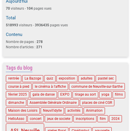
Aujourd'hui
70
visiteurs -
104
pages vues
Total
518993
visiteurs -
3936435
pages vues
Contenu
Nombre de pages :
278
Nombre d'articles :
271
Tags du blog
rentrée
La Bazoge
quiz
exposition
adultes
pastel sec
course à pied
le cinéma à l'affiche
commune de Neuville-sur-Sarthe
février 2025
gala de danse
EXPO
tirage au sort
yoga
films
dimanche
Assemblée Générale Ordinaire
places de ciné CGR
Maison des Loisirs
Neuvil'idylle
activités
Animation
HelloAsso
concert
jeux de societe
inscriptions
film
2024
ASL Neuville
atelier floral
CinéAmbul
aquarelle