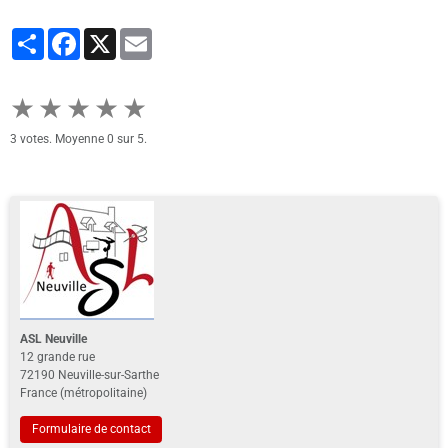
Partager
Facebook
X
Email
★
★
★
★
★
3
votes. Moyenne
0
sur 5.
ASL Neuville
12 grande rue
72190 Neuville-sur-Sarthe
France (métropolitaine)
Formulaire de contact