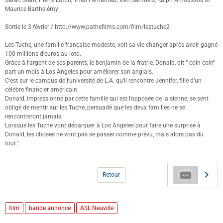
Maurice Barthelémy
Sortie le 3 février / http://www.pathefilms.com/film/lestuche2
Les Tuche, une famille française modeste, voit sa vie changer après avoir gagné
100 millions d’euros au loto.
Grâce à l’argent de ses parents, le benjamin de la fratrie, Donald, dit “ coin-coin”
part un mois à Los Angeles pour améliorer son anglais.
C’est sur le campus de l’université de L.A. qu’il rencontre Jennifer, fille d’un
célèbre financier américain.
Donald, impressionné par cette famille qui est l’opposée de la sienne, se sent
obligé de mentir sur les Tuche, persuadé que les deux familles ne se
rencontreront jamais.
Lorsque les Tuche vont débarquer à Los Angeles pour faire une surprise à
Donald, les choses ne vont pas se passer comme prévu, mais alors pas du
tout."
Retour
film
bande annonce
ASL Neuville