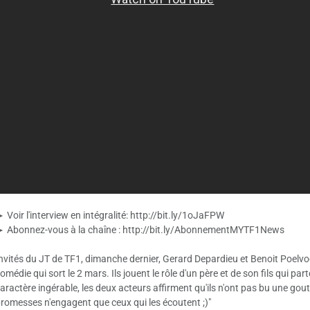
 Voir l'interview en intégralité: http://bit.ly/1oJaFPW
 Abonnez-vous à la chaîne : http://bit.ly/AbonnementMYTF1News
nvités du JT de TF1, dimanche dernier, Gerard Depardieu et Benoit Poelvoo
omédie qui sort le 2 mars. Ils jouent le rôle d'un père et de son fils qui par
aractère ingérable, les deux acteurs affirment qu'ils n'ont pas bu une gout
romesses n'engagent que ceux qui les écoutent ;)"