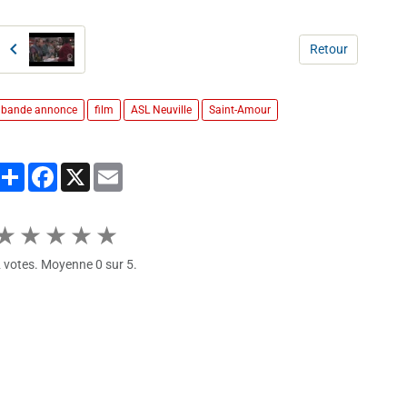
Retour
bande annonce
film
ASL Neuville
Saint-Amour
Partager
Facebook
X
Email
★
★
★
★
★
2
votes. Moyenne
0
sur 5.