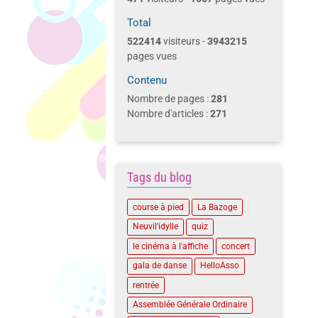
Total
522414
visiteurs -
3943215
pages vues
Contenu
Nombre de pages :
281
Nombre d'articles :
271
Tags du blog
course à pied
La Bazoge
Neuvil'idylle
quiz
le cinéma à l'affiche
concert
gala de danse
HelloAsso
rentrée
Assemblée Générale Ordinaire