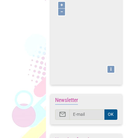
+
−
i
Newsletter
OK