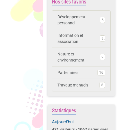
Nos sites favoris
Développement
5
personnel
Information et
9
association
Nature et
2
environnement
Partenaires
16
Travaux manuels
8
Statistiques
Aujourd'hui
471
visiteurs -
1067
pages vues