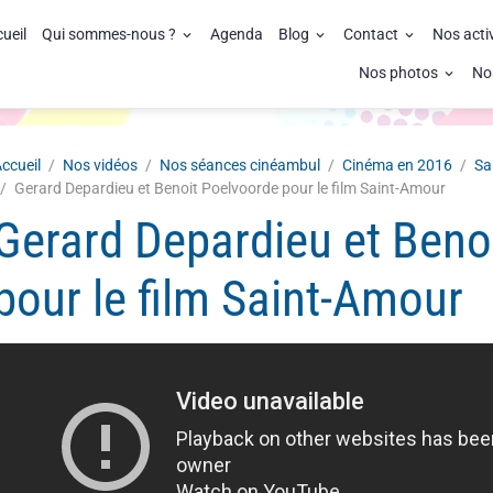
ueil
Qui sommes-nous ?
Agenda
Blog
Contact
Nos acti
Nos photos
No
ccueil
Nos vidéos
Nos séances cinéambul
Cinéma en 2016
Sa
Gerard Depardieu et Benoit Poelvoorde pour le film Saint-Amour
Gerard Depardieu et Beno
pour le film Saint-Amour