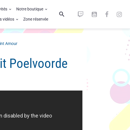
vités
Notre boutique
s vidéos
Zone réservée
int Amour
it Poelvoorde