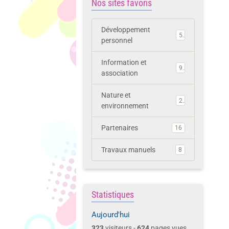
Nos sites favoris
Développement
5
personnel
Information et
9
association
Nature et
2
environnement
Partenaires
16
Travaux manuels
8
Statistiques
Aujourd'hui
323
visiteurs -
624
pages vues