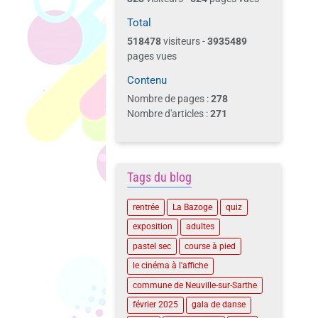
Total
518478
visiteurs -
3935489
pages vues
Contenu
Nombre de pages :
278
Nombre d'articles :
271
Tags du blog
rentrée
La Bazoge
quiz
exposition
adultes
pastel sec
course à pied
le cinéma à l'affiche
commune de Neuville-sur-Sarthe
février 2025
gala de danse