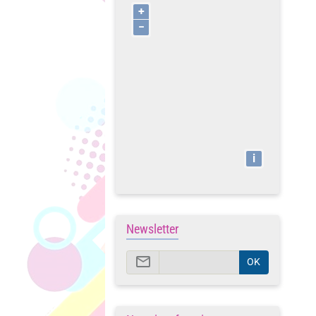
+
−
i
Newsletter
OK