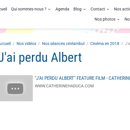
ueil
Qui sommes-nous ?
Agenda
Blog
Contact
Nos acti
Nos photos
No
ccueil
Nos vidéos
Nos séances cinéambul
Cinéma en 2018
J'
J'ai perdu Albert
"J'AI PERDU ALBERT" FEATURE FILM - CATHERI
WWW.CATHERINEHADUCA.COM