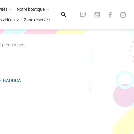
vités
Notre boutique
s vidéos
Zone réservée
ai perdu Albert
NE HADUCA