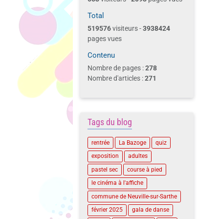
Total
519576
visiteurs -
3938424
pages vues
Contenu
Nombre de pages :
278
Nombre d'articles :
271
Tags du blog
rentrée
La Bazoge
quiz
exposition
adultes
pastel sec
course à pied
le cinéma à l'affiche
commune de Neuville-sur-Sarthe
février 2025
gala de danse