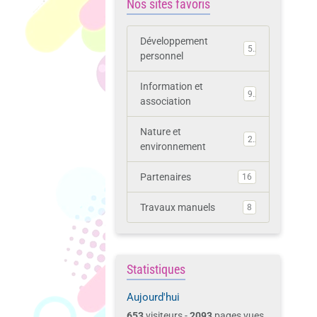
Nos sites favoris
Développement
5
personnel
Information et
9
association
Nature et
2
environnement
Partenaires
16
Travaux manuels
8
Statistiques
Aujourd'hui
653
visiteurs -
2093
pages vues