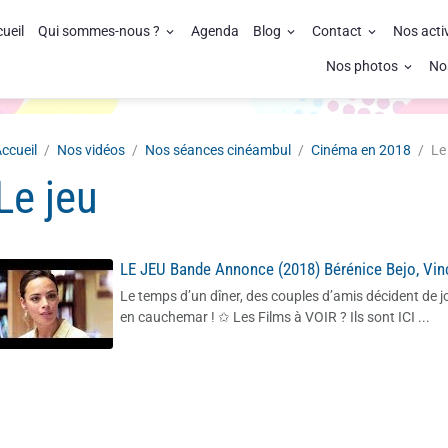
ueil
Qui sommes-nous ?
Agenda
Blog
Contact
Nos acti
Nos photos
No
ccueil
Nos vidéos
Nos séances cinéambul
Cinéma en 2018
Le
Le jeu
LE JEU Bande Annonce (2018) Bérénice Bejo, Vin
Le temps d’un dîner, des couples d’amis décident de jo
en cauchemar ! ✩ Les Films à VOIR ? Ils sont ICI ...