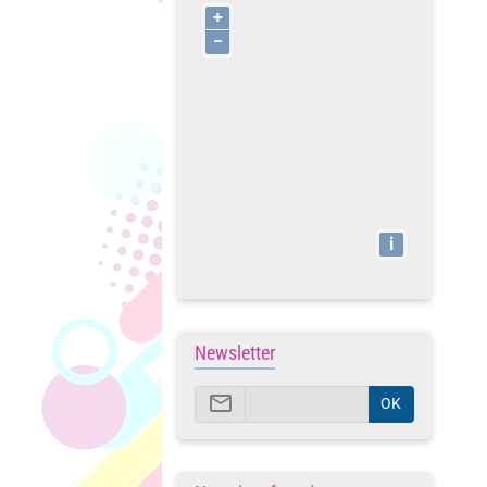
+
−
i
Newsletter
OK