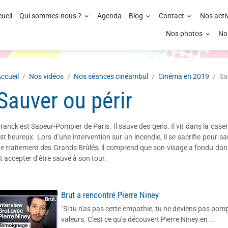
ueil
Qui sommes-nous ?
Agenda
Blog
Contact
Nos acti
Nos photos
No
ccueil
Nos vidéos
Nos séances cinéambul
Cinéma en 2019
Sa
Sauver ou périr
ranck est Sapeur-Pompier de Paris. Il sauve des gens. Il vit dans la cas
st heureux. Lors d’une intervention sur un incendie, il se sacrifie pour
e traitement des Grands Brûlés, il comprend que son visage a fondu dans 
t accepter d’être sauvé à son tour.
Brut a rencontré Pierre Niney
"Si tu n'as pas cette empathie, tu ne deviens pas pomp
valeurs. C'est ce qu'a découvert Pierre Niney en ...