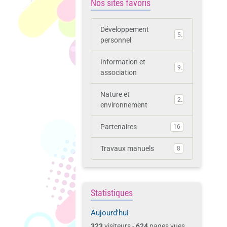
Nos sites favoris
Développement
5
personnel
Information et
9
association
Nature et
2
environnement
Partenaires
16
Travaux manuels
8
Statistiques
Aujourd'hui
323
visiteurs -
624
pages vues