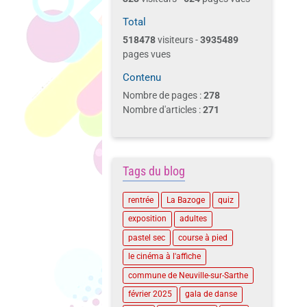
Total
518478
visiteurs -
3935489
pages vues
Contenu
Nombre de pages :
278
Nombre d'articles :
271
Tags du blog
rentrée
La Bazoge
quiz
exposition
adultes
pastel sec
course à pied
le cinéma à l'affiche
commune de Neuville-sur-Sarthe
février 2025
gala de danse