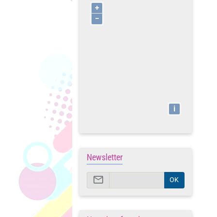
+
−
i
Newsletter
OK