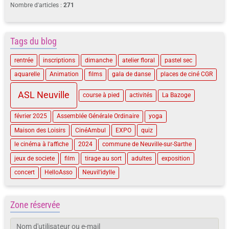
Nombre d'articles :
271
Tags du blog
rentrée
inscriptions
dimanche
atelier floral
pastel sec
aquarelle
Animation
films
gala de danse
places de ciné CGR
ASL Neuville
course à pied
activités
La Bazoge
février 2025
Assemblée Générale Ordinaire
yoga
Maison des Loisirs
CinéAmbul
EXPO
quiz
le cinéma à l'affiche
2024
commune de Neuville-sur-Sarthe
jeux de societe
film
tirage au sort
adultes
exposition
concert
HelloAsso
Neuvil'idylle
Zone réservée