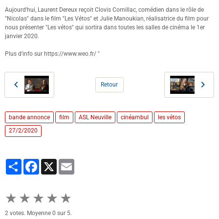
Aujourd'hui, Laurent Dereux reçoit Clovis Cornillac, comédien dans le rôle de
"Nicolas" dans le film "Les Vétos" et Julie Manoukian, réalisatrice du film pour
nous présenter "Les vétos" qui sortira dans toutes les salles de cinéma le 1er
janvier 2020.
Plus d'info sur https://www.weo.fr/ "
Retour
bande annonce
film
ASL Neuville
cinéambul
les vétos
27/2/2020
Partager
Facebook
X
Email
★
★
★
★
★
2
votes. Moyenne
0
sur 5.