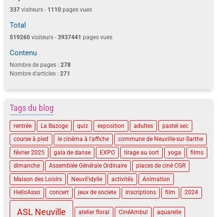
337
visiteurs -
1110
pages vues
Total
519260
visiteurs -
3937441
pages vues
Contenu
Nombre de pages :
278
Nombre d'articles :
271
Tags du blog
rentrée
La Bazoge
quiz
exposition
adultes
pastel sec
course à pied
le cinéma à l'affiche
commune de Neuville-sur-Sarthe
février 2025
gala de danse
EXPO
tirage au sort
yoga
films
dimanche
Assemblée Générale Ordinaire
places de ciné CGR
Maison des Loisirs
Neuvil'idylle
activités
Animation
HelloAsso
concert
jeux de societe
inscriptions
film
2024
ASL Neuville
atelier floral
CinéAmbul
aquarelle