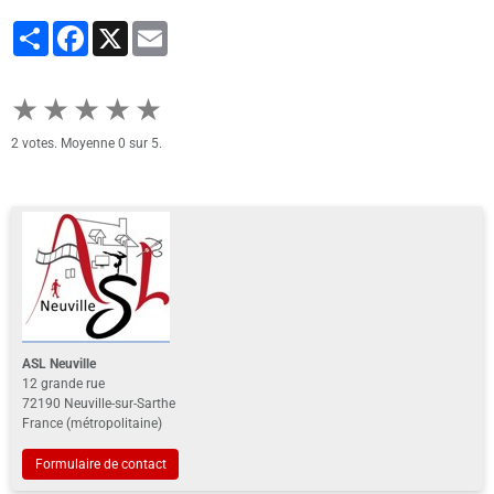
Partager
Facebook
X
Email
★
★
★
★
★
2
votes. Moyenne
0
sur 5.
ASL Neuville
12 grande rue
72190 Neuville-sur-Sarthe
France (métropolitaine)
Formulaire de contact