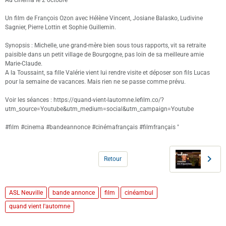
Un film de François Ozon avec Hélène Vincent, Josiane Balasko, Ludivine
Sagnier, Pierre Lottin et Sophie Guillemin.
Synopsis : Michelle, une grand-mère bien sous tous rapports, vit sa retraite
paisible dans un petit village de Bourgogne, pas loin de sa meilleure amie
Marie-Claude.
A la Toussaint, sa fille Valérie vient lui rendre visite et déposer son fils Lucas
pour la semaine de vacances. Mais rien ne se passe comme prévu.
Voir les séances : https://quand-vient-lautomne.lefilm.co/?
utm_source=Youtube&utm_medium=social&utm_campaign=Youtube
#film #cinema #bandeannonce #cinémafrançais #filmfrançais "
Retour
ASL Neuville
bande annonce
film
cinéambul
quand vient l'automne