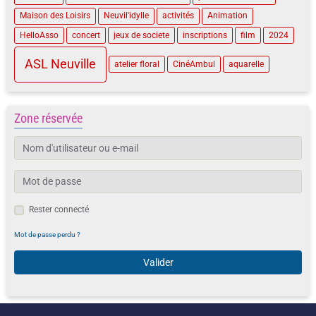
Maison des Loisirs
Neuvil'idylle
activités
Animation
HelloAsso
concert
jeux de societe
inscriptions
film
2024
ASL Neuville
atelier floral
CinéAmbul
aquarelle
Zone réservée
Rester connecté
Mot de passe perdu ?
Valider