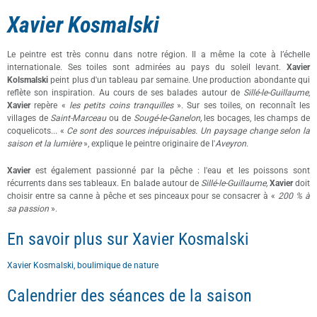
Xavier Kosmalski
Le peintre est très connu dans notre région. Il a même la cote à l’échelle
internationale. Ses toiles sont admirées au pays du soleil levant.
Xavier
Kolsmalski
peint plus d'un tableau par semaine. Une production abondante qui
reflète son inspiration. Au cours de ses balades autour de
Sillé-le-Guillaume
,
Xavier
repère «
les petits coins tranquilles
». Sur ses toiles, on reconnaît les
villages de
Saint-Marceau
ou de
Sougé-le-Ganelon,
les bocages, les champs de
coquelicots... «
Ce sont des sources inépuisables. Un paysage change selon la
saison et la lumière
», explique le peintre originaire de l'
Aveyron
.
Xavier
est également passionné par la pêche : l'eau et les poissons sont
récurrents dans ses tableaux. En balade autour de
Sillé-le-Guillaume,
Xavier
doit
choisir entre sa canne à pêche et ses pinceaux pour se consacrer à «
200 % à
sa passion
».
En savoir plus sur Xavier Kosmalski
Xavier Kosmalski, boulimique de nature
Calendrier des séances de la saison