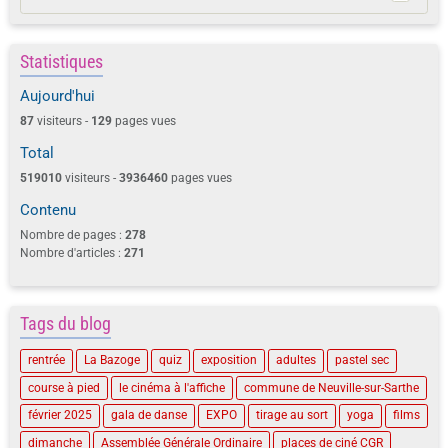
Statistiques
Aujourd'hui
87
visiteurs -
129
pages vues
Total
519010
visiteurs -
3936460
pages vues
Contenu
Nombre de pages :
278
Nombre d'articles :
271
Tags du blog
rentrée
La Bazoge
quiz
exposition
adultes
pastel sec
course à pied
le cinéma à l'affiche
commune de Neuville-sur-Sarthe
février 2025
gala de danse
EXPO
tirage au sort
yoga
films
dimanche
Assemblée Générale Ordinaire
places de ciné CGR