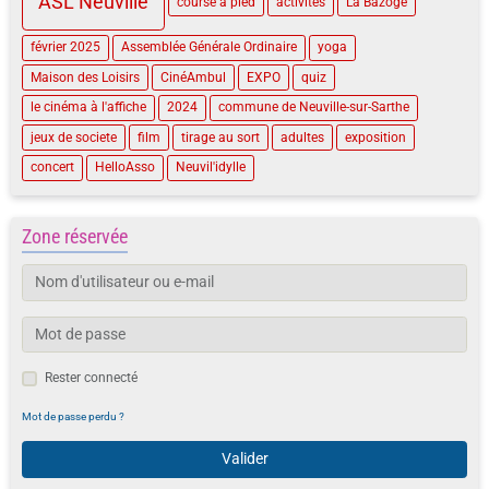
ASL Neuville
course à pied
activités
La Bazoge
février 2025
Assemblée Générale Ordinaire
yoga
Maison des Loisirs
CinéAmbul
EXPO
quiz
le cinéma à l'affiche
2024
commune de Neuville-sur-Sarthe
jeux de societe
film
tirage au sort
adultes
exposition
concert
HelloAsso
Neuvil'idylle
Zone réservée
Rester connecté
Mot de passe perdu ?
Valider