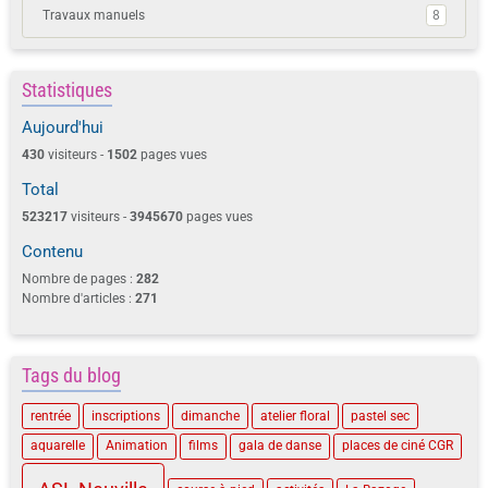
Travaux manuels
8
Statistiques
Aujourd'hui
430
visiteurs -
1502
pages vues
Total
523217
visiteurs -
3945670
pages vues
Contenu
Nombre de pages :
282
Nombre d'articles :
271
Tags du blog
rentrée
inscriptions
dimanche
atelier floral
pastel sec
aquarelle
Animation
films
gala de danse
places de ciné CGR