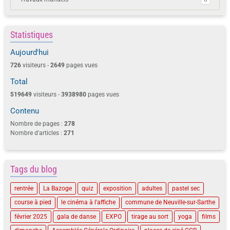
Statistiques
Aujourd'hui
726
visiteurs -
2649
pages vues
Total
519649
visiteurs -
3938980
pages vues
Contenu
Nombre de pages :
278
Nombre d'articles :
271
Tags du blog
rentrée
La Bazoge
quiz
exposition
adultes
pastel sec
course à pied
le cinéma à l'affiche
commune de Neuville-sur-Sarthe
février 2025
gala de danse
EXPO
tirage au sort
yoga
films