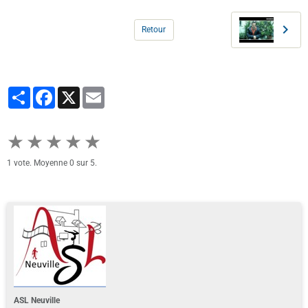
Retour
Partager
Facebook
X
Email
★
★
★
★
★
1
vote. Moyenne
0
sur 5.
ASL Neuville