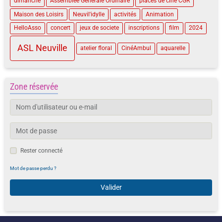
dimanche
Assemblée Générale Ordinaire
places de ciné CGR
Maison des Loisirs
Neuvil'idylle
activités
Animation
HelloAsso
concert
jeux de societe
inscriptions
film
2024
ASL Neuville
atelier floral
CinéAmbul
aquarelle
Zone réservée
Rester connecté
Mot de passe perdu ?
Valider