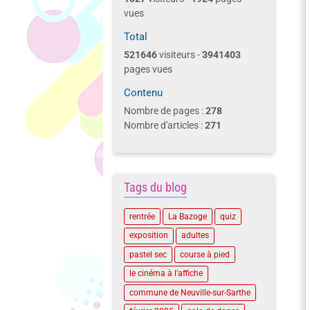
vues
Total
521646
visiteurs -
3941403
pages vues
Contenu
Nombre de pages :
278
Nombre d'articles :
271
Tags du blog
rentrée
La Bazoge
quiz
exposition
adultes
pastel sec
course à pied
le cinéma à l'affiche
commune de Neuville-sur-Sarthe