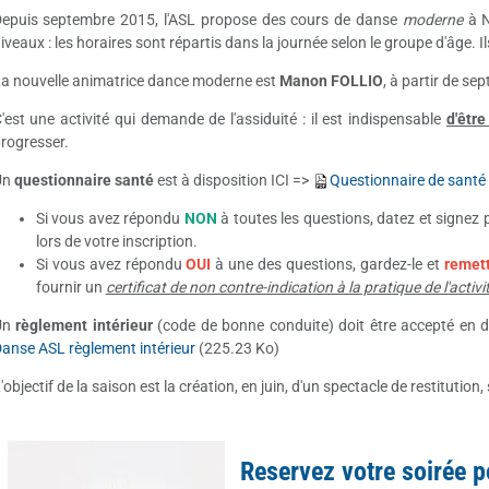
epuis septembre 2015, l'ASL propose des cours de danse
moderne
à N
iveaux : les horaires sont répartis dans la journée selon le groupe d'âge. Ils
a nouvelle animatrice dance moderne est
Manon FOLLIO
,
à partir de se
'est une activité qui demande de l'assiduité : il est indispensable
d'êtr
rogresser.
Un
questionnaire santé
est à disposition ICI =>
Questionnaire de santé
Si vous avez répondu
NON
à toutes les questions, datez et signez 
lors de votre inscription.
Si vous avez répondu
OUI
à une des questions, gardez-le et
remett
fournir un
certificat de non contre-indication à la pratique de l'acti
Un
règlement intérieur
(code de bonne conduite) doit être accepté en dé
anse ASL règlement intérieur
(225.23 Ko)
'objectif de la saison est la création, en juin, d'un spectacle de restitution
Reservez votre soirée p