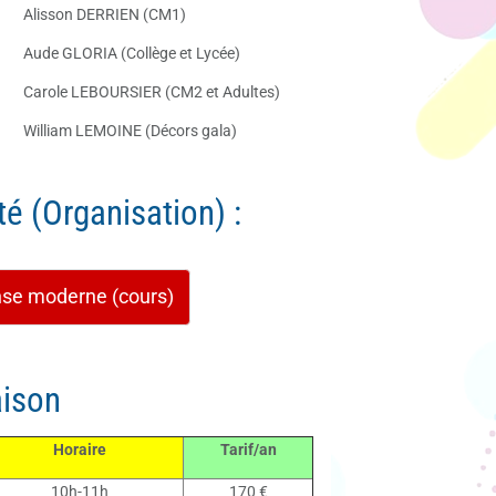
Alisson DERRIEN (CM1)
Aude GLORIA (Collège et Lycée)
Carole LEBOURSIER (CM2 et Adultes)
William LEMOINE (Décors gala)
té (Organisation) :
nse moderne (cours)
aison
Horaire
Tarif/an
10h-11h
170 €