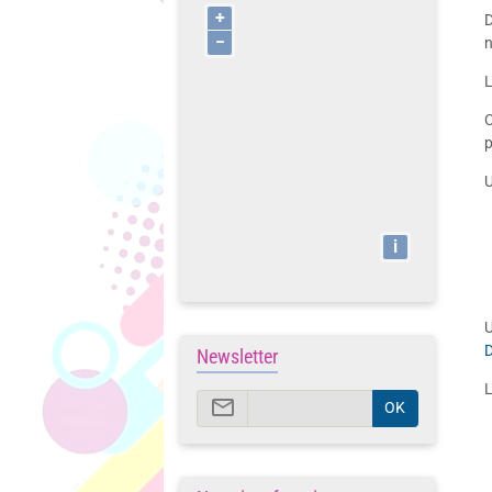
+
D
−
n
L
C
p
i
D
Newsletter
L
OK