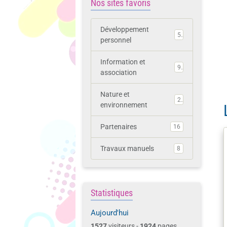
Nos sites favoris
Développement
5
personnel
Information et
9
association
Nature et
2
environnement
Partenaires
16
Travaux manuels
8
Statistiques
Aujourd'hui
1527
visiteurs -
1924
pages