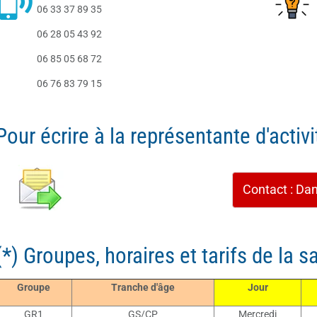
06 33 37 89 35
06 28 05 43 92
06 85 05 68 72
06 76 83 79 15
Pour écrire à la représentante d'activi
Contact : Da
(*) Groupes, horaires et tarifs de la s
Groupe
Tranche d'âge
Jour
GR1
GS/CP
Mercredi