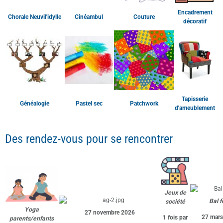
Tapisserie
Généalogie
Pastel sec
Patchwork
d'ameublement
Des rendez-vous pour se rencontrer
Jeux de
Bal f
société
Yoga
27 novembre 2026
27 mar
1 fois par
parents/enfants
mois de
1 fois par trimestre
novembre
à mars