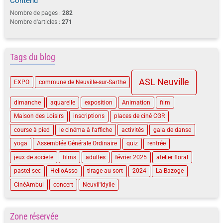
Tags du blog
ASL Neuville
EXPO
commune de Neuville-sur-Sarthe
dimanche
aquarelle
exposition
Animation
film
Maison des Loisirs
inscriptions
places de ciné CGR
course à pied
le cinéma à l'affiche
activités
gala de danse
yoga
Assemblée Générale Ordinaire
quiz
rentrée
jeux de societe
films
adultes
février 2025
atelier floral
pastel sec
HelloAsso
tirage au sort
2024
La Bazoge
CinéAmbul
concert
Neuvil'idylle
Zone réservée