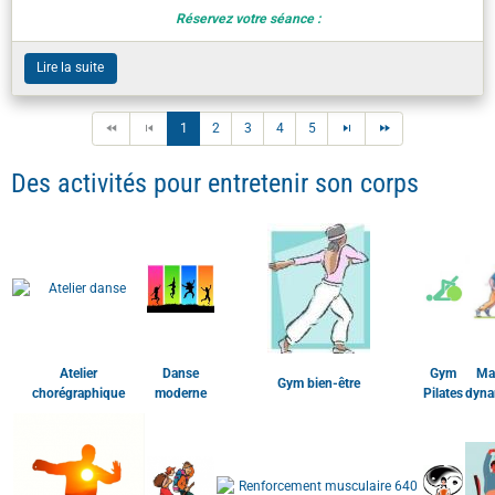
1
2
3
4
5
Des activités pour entretenir son corps
Atelier
Danse
Gym
Ma
Gym bien-être
chorégraphique
moderne
Pilates
dyna
Randonnée
Y
Qi gong
Renforcement musculaire
Yoga
pédestre
ad