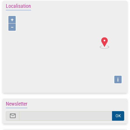
i
Newsletter
OK
Nos sites favoris
Développement personnel
5
Information et association
9