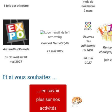
Oeuvres
des
Concert Neuvil'idylle
adhérents
Renco
Aquarelles/Pastels
de l'ASL
29 mai 2027
chorégra
du 30 avril au 28
30 mai
juin 
mai 2027
2027
Et si vous souhaitez ...
... en savoir
plus sur nos
activités
Nos statistiques de visites (source : e-